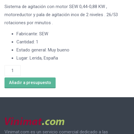
Sistema de agitación con motor SEW 0,44-0,88 KW ,
motoreductor y pala de agitación inox de 2 niveles . 26/53
rotaciones por minutos .
Fabricante
:
SEW
Cantidad
:
1
Estado general
:
Muy bueno
Lugar
:
Lerida, España
Sistema
de
Añadir a presupuesto
agitación
de
segunda
mano
cantidad
Vinimat.com es un servicio comercial dedicado a las