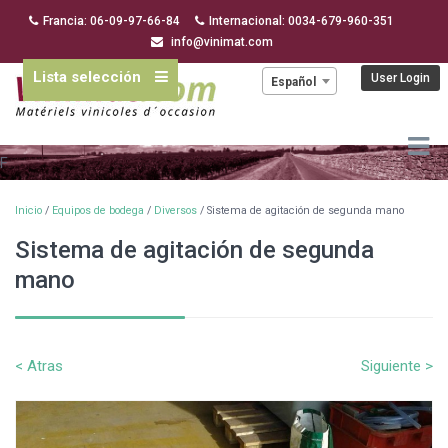
Francia: 06-09-97-66-84
Internacional: 0034-679-960-351
info@vinimat.com
Lista selección
Idioma:
User Login
Español
F
Inicio
/
Equipos de bodega
/
Diversos
/ Sistema de agitación de segunda mano
Sistema de agitación de segunda
mano
< Atras
Siguiente >