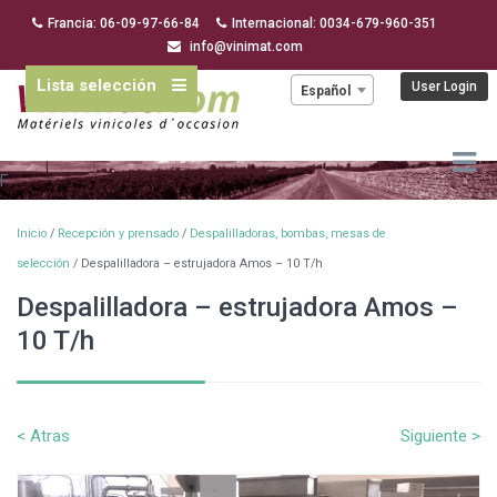
Francia: 06-09-97-66-84
Internacional: 0034-679-960-351
info@vinimat.com
Lista selección
Idioma:
User Login
Español
F
Inicio
/
Recepción y prensado
/
Despalilladoras, bombas, mesas de
selección
/ Despalilladora – estrujadora Amos – 10 T/h
Despalilladora – estrujadora Amos –
10 T/h
< Atras
Siguiente >