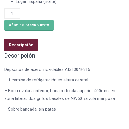
Lugar
:
España (norte)
Depositos
acero
Añadir a presupuesto
inoxidable
de
segunda
Descripción
mano
Descripción
cantidad
Depsoitos de acero inoxidables AISI 304+316
– 1 camisa de refrigeración en altura central
– Boca ovalada inferior, boca redonda superior 400mm, en
zona lateral, dos grifos basales de NW50 válvula mariposa
– Sobre bancada, sin patas