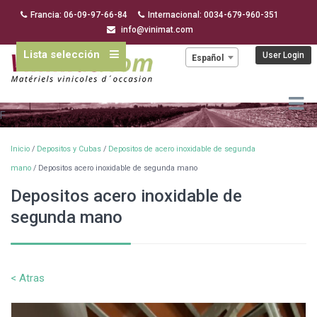
Francia: 06-09-97-66-84
Internacional: 0034-679-960-351
info@vinimat.com
Lista selección
Idioma:
User Login
Español
F
Inicio
/
Depositos y Cubas
/
Depositos de acero inoxidable de segunda
mano
/ Depositos acero inoxidable de segunda mano
Depositos acero inoxidable de
segunda mano
< Atras