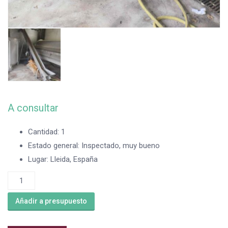
A consultar
Cantidad
:
1
Estado general
:
Inspectado, muy bueno
Lugar
:
Lleida, España
Cinta
elevadora
Añadir a presupuesto
de
segunda