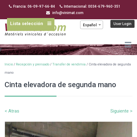
Francia: 06-09-97-66-84
Internacional: 0034-679-960-351
info@vinimat.com
Lista selección
Idioma:
User Login
Español
F
Inicio
/
Recepción y prensado
/
Transfer de vendimia
/ Cinta elevadora de segunda
mano
Cinta elevadora de segunda mano
< Atras
Siguiente >