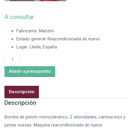
A consultar
Fabricante
:
Manzini
Estado general
:
Reacondicionada de nuevo
Lugar
:
Lleida, España
Bomba
de
Añadir a presupuesto
piston
Manzini
180
Descripción
de
Descripción
segunda
mano
Bomba de pistón monocilindrico, 2 velocidades, camisa inox y
cantidad
juntas nuevas. Maquina reacondicionada de nuevo