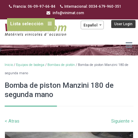
Francia: 06-09-97-66-84
Internacional: 0034-679-960-351
info@vinimat.com
Lista selección
Idioma:
User Login
Español
F
Inicio
/
Equipos de bodega
/
Bombas de pistón
/ Bomba de piston Manzini 180 de
segunda mano
Bomba de piston Manzini 180 de
segunda mano
< Atras
Siguiente >