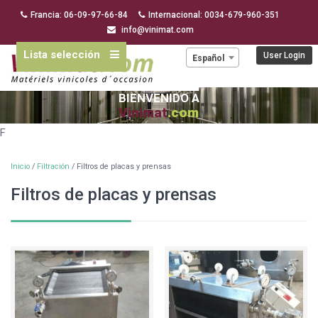
Francia: 06-09-97-66-84
Internacional: 0034-679-960-351
info@vinimat.com
Lista selección
Idioma:
User Login
Español
BIENVENIDO A
Vinimat
.com
F
Inicio
/
Filtración
/ Filtros de placas y prensas
Filtros de placas y prensas