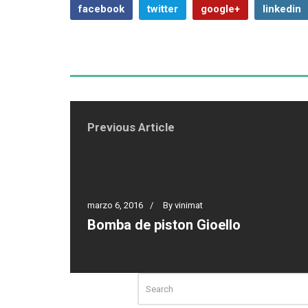
facebook
twitter
google+
linkedin
Previous Article
marzo 6, 2016
By
vinimat
Bomba de piston Gioello