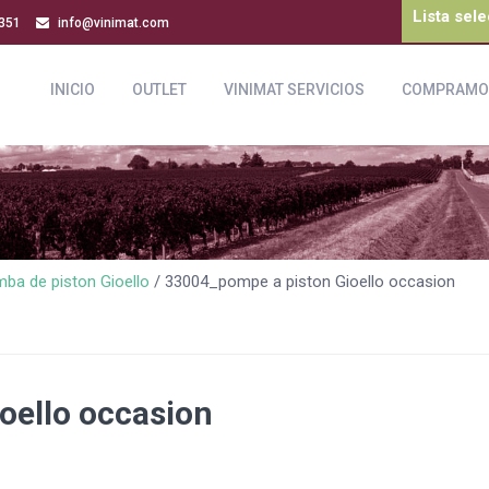
Lista sel
-351
info@vinimat.com
INICIO
OUTLET
VINIMAT SERVICIOS
COMPRAMO
ba de piston Gioello
/ 33004_pompe a piston Gioello occasion
oello occasion