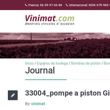
Francia: 06-09-97-66-84
Internacional: 0034-679-960
F
Inicio
/
Equipos de bodega
/
Bombas de pistón
/
Bom
Journal
33004_pompe a piston Gi
By
vinimat